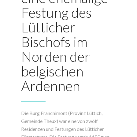
Festung des
Lütticher
Bischofs im
Norden der
belgischen
Ardennen
Die Burg Franchimont (Provinz Lüttich,
Gemeinde Theux) war eine von zwölf
Residenzen und Festungen des Lütticher
Fürstentums. Die Festung wurde 1155 zum