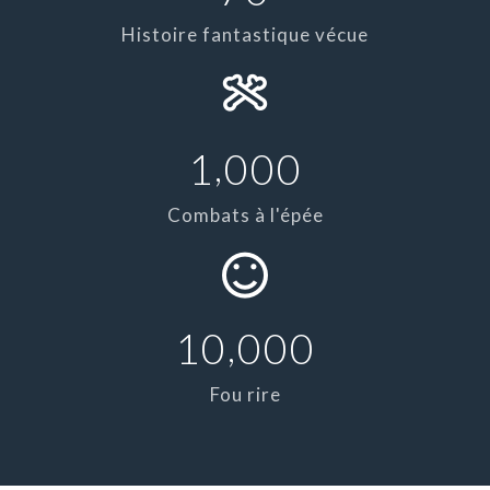
Histoire fantastique vécue
,
1
0
0
0
Combats à l'épée
,
1
0
0
0
0
Fou rire