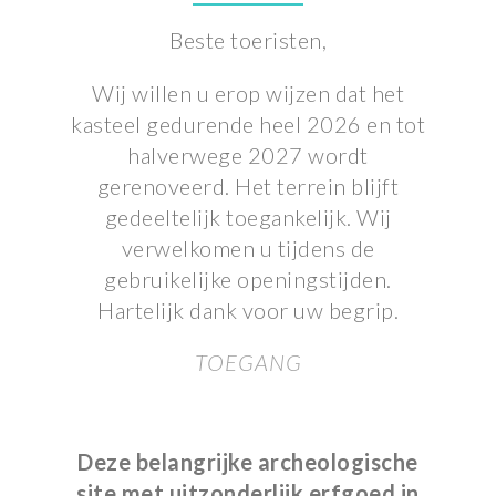
Beste
toeristen
,
Wij
willen
u
erop
wijzen
dat
het
kasteel
gedurende
heel
2026
en
tot
halverwege
2027
wordt
gerenoveerd
.
Het
terrein
blijft
gedeeltelijk
toegankelijk
.
Wij
verwelkomen
u
tijdens
de
gebruikelijke
openingstijden
.
Hartelijk
dank
voor
uw
begrip
.
TOEGANG
Deze belangrijke archeologische
site met uitzonderlijk erfgoed in