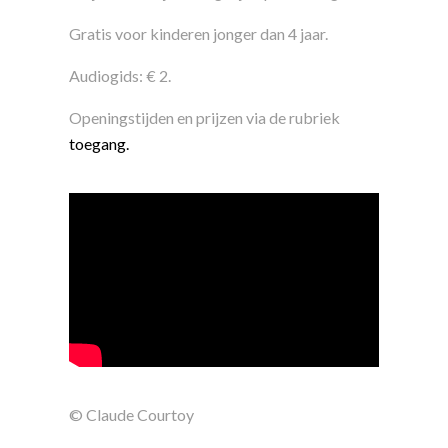
Gratis voor kinderen jonger dan 4 jaar.
Audiogids: € 2.
Openingstijden en prijzen via de rubriek
toegang
.
© Claude Courtoy