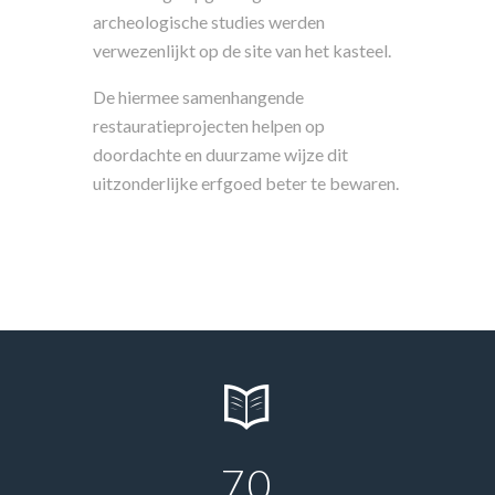
archeologische studies werden
verwezenlijkt op de site van het kasteel.
De hiermee samenhangende
restauratieprojecten helpen op
doordachte en duurzame wijze dit
uitzonderlijke erfgoed beter te bewaren.
7
0