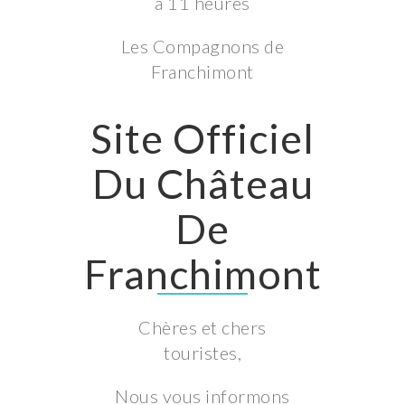
à 11 heures
Les Compagnons de
Franchimont
Site Officiel
Du Château
De
Franchimont
Chères et chers
touristes,
Nous vous informons